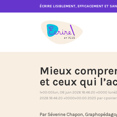
Accéder
ÉCRIRE LISIBLEMENT, EFFICACEMENT ET SA
au
contenu
Mieux comprend
et ceux qui l
1+00:00lun, 08 juin 2026 18:46:20 +0000 lun
2026 18:46:20 +0000+00:00 2025
par
cpoirier
Par Séverine Chapon, Graphopédagogue