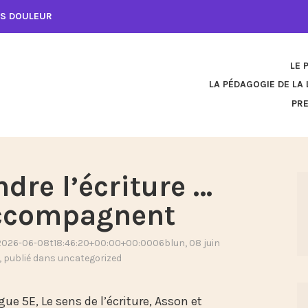
NS DOULEUR
LE 
LA PÉDAGOGIE DE LA 
PR
re l’écriture …
’accompagnent
é2026-06-08t18:46:20+00:00+00:0006blun, 08 juin
, publié dans
uncategorized
 5E, Le sens de l’écriture, Asson et