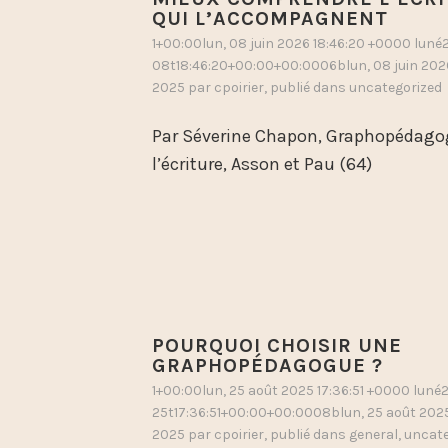
QUI L’ACCOMPAGNENT
1+00:00lun, 08 juin 2026 18:46:20 +0000 lun
08t18:46:20+00:00+00:0006blun, 08 juin 202
2025
par
cpoirier
, publié dans
uncategorized
Par Séverine Chapon, Graphopédagog
l’écriture, Asson et Pau (64)
POURQUOI CHOISIR UNE
GRAPHOPÉDAGOGUE ?
1+00:00lun, 25 août 2025 17:36:51 +0000 lun
25t17:36:51+00:00+00:0008blun, 25 août 202
2025
par
cpoirier
, publié dans
general
,
uncate