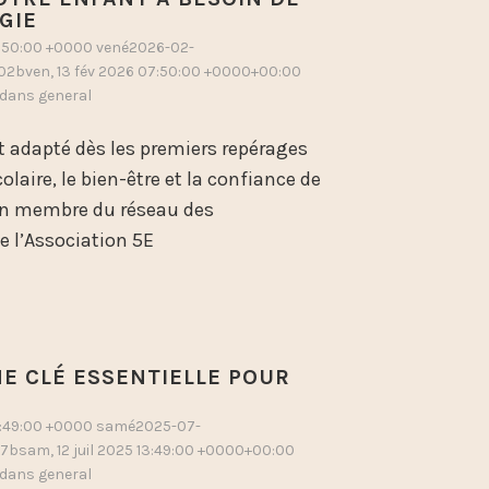
GIE
7:50:00 +0000 vené2026-02-
2bven, 13 fév 2026 07:50:00 +0000+00:00
é dans
general
dapté dès les premiers repérages
colaire, le bien-être et la confiance de
un membre du réseau des
 l’Association 5E
NE CLÉ ESSENTIELLE POUR
13:49:00 +0000 samé2025-07-
7bsam, 12 juil 2025 13:49:00 +0000+00:00
é dans
general