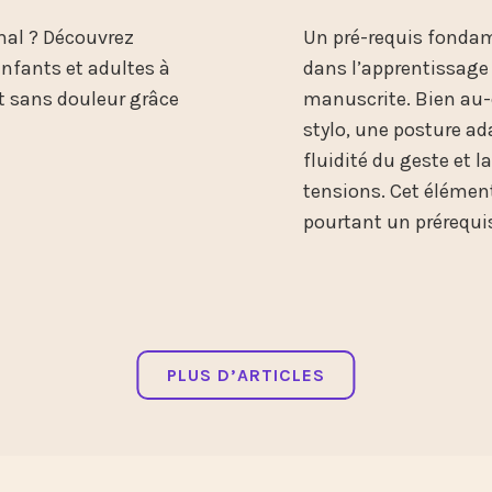
 mal ? Découvrez
Un pré-requis fondam
fants et adultes à
dans l’apprentissage e
 et sans douleur grâce
manuscrite. Bien au-
stylo, une posture ada
fluidité du geste et 
tensions. Cet élémen
pourtant un prérequ
PLUS D’ARTICLES