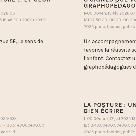
GRAPHOPÉDAGO
é2026-06-
1+00:00ven, 13 fév 2026 0
6 18:46:20 +0000+00:00
13t07:50:00+00:00+00:000
2025
par
crlpoirier
, publi
ue 5E, Le sens de
Un accompagnement a
favorise la réussite s
l’enfant. Contactez 
graphopédagogues de
LA POSTURE : U
BIEN ÉCRIRE
é2025-08-
1+00:00sam, 12 juil 2025 
5 17:36:51 +0000+00:00
12t13:49:00+00:00+00:000
gorized
2025
par
crlpoirier
, publi