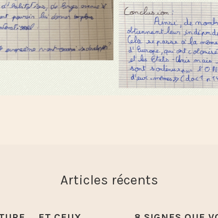
Articles récents
TURE … ET CEUX
8 SIGNES QUE V