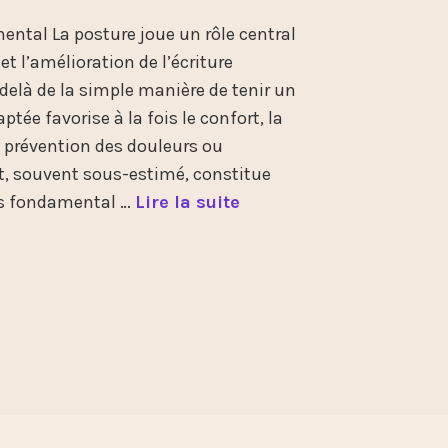
ental La posture joue un rôle central
t l’amélioration de l’écriture
delà de la simple manière de tenir un
ptée favorise à la fois le confort, la
la prévention des douleurs ou
t, souvent sous-estimé, constitue
L
is fondamental …
Lire la suite
a
P
o
s
t
u
r
e